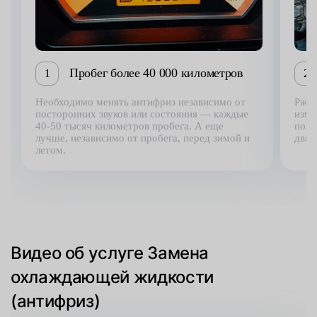
Пробег более 40 000 километров
1
2
Необходимо менять антифриз независимо от
Ржав
посторонних звуков или состояния — каждые
изме
40-50 тысяч километров пробега. А еще
полн
лучше, независимо от пробега, перед зимой и
двиг
летом.
Видео об услуге Замена
охлаждающей жидкости
(антифриз)