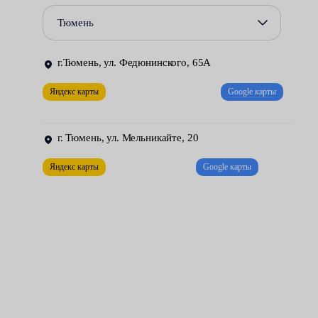
прочного асбеста, армированного сталью — они все равно
Тюмень
подвержены разрушению со временем.
В автосервисах Fresh Auto уплотнительные манжеты впуска и
г.Тюмень, ул. Федюнинского, 65А
выпуска заменяют оперативно и качественно. Наши
Яндекс карты
Google карты
мотористы заодно проверят также общее функционирование
силового агрегата — измерят компрессию и проведут
тщательную диагностику.
г. Тюмень, ул. Мельникайте, 20
Яндекс карты
Google карты