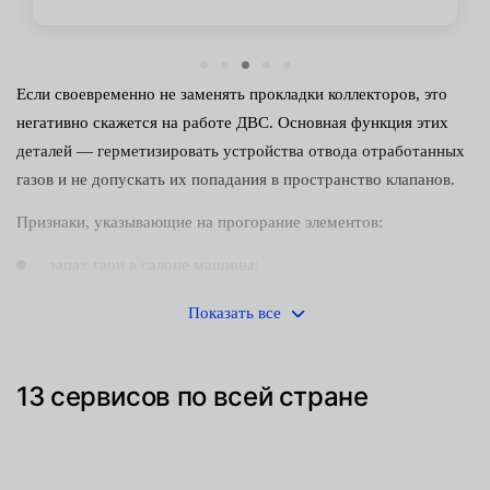
Если своевременно не заменять прокладки коллекторов, это
негативно скажется на работе ДВС. Основная функция этих
деталей — герметизировать устройства отвода отработанных
газов и не допускать их попадания в пространство клапанов.
Признаки, указывающие на прогорание элементов:
запах гари в салоне машины;
трудности с запуском двигателя;
Показать все
странные звуки во время работы силовой установки.
13 сервисов по всей стране
Манжеты, сальники, уплотнители — слабое место любого
механизма. Изнашивание происходит чаще всего из-за низкого
качества материала или длительной эксплуатации автомобиля
на повышенных нагрузках. Хотя элементы изготавливаются из