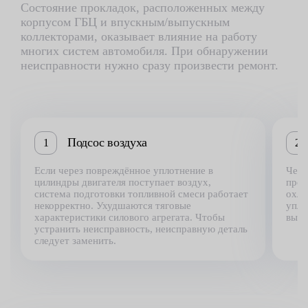
Состояние прокладок, расположенных между
корпусом ГБЦ и впускным/выпускным
коллекторами, оказывает влияние на работу
многих систем автомобиля. При обнаружении
неисправности нужно сразу произвести ремонт.
Подсос воздуха
1
2
Если через повреждённое уплотнение в
Чере
цилиндры двигателя поступает воздух,
прох
система подготовки топливной смеси работает
охла
некорректно. Ухудшаются тяговые
упло
характеристики силового агрегата. Чтобы
выте
устранить неисправность, неисправную деталь
следует заменить.