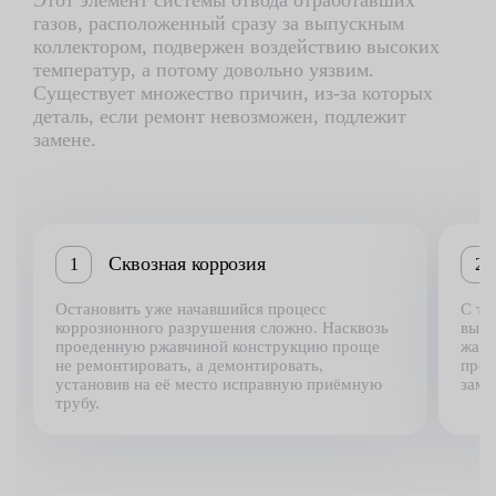
Этот элемент системы отвода отработавших
газов, расположенный сразу за выпускным
коллектором, подвержен воздействию высоких
температур, а потому довольно уязвим.
Существует множество причин, из-за которых
деталь, если ремонт невозможен, подлежит
замене.
Сквозная коррозия
1
2
Остановить уже начавшийся процесс
С те
коррозионного разрушения сложно. Насквозь
высо
проеденную ржавчиной конструкцию проще
жаро
не ремонтировать, а демонтировать,
прог
установив на её место исправную приёмную
заме
трубу.