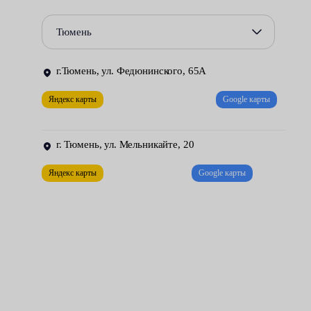
Характерные признаки неисправности — высокий уровень
Тюмень
шума, увеличение расхода горючего, запах гари в салоне,
падение мощности силового агрегата.
г.Тюмень, ул. Федюнинского, 65А
Замену данного элемента вы можете доверить центрам
Яндекс карты
Google карты
обслуживания Fresh Auto. Наши специалисты имеют большой
опыт работ и передовое оборудование, позволяющее
оперативно справиться с задачей.
г. Тюмень, ул. Мельникайте, 20
Яндекс карты
Google карты