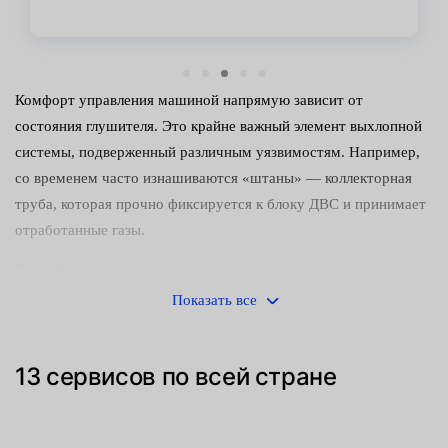
Комфорт управления машиной напрямую зависит от
состояния глушителя. Это крайне важный элемент выхлопной
системы, подверженный различным уязвимостям. Например,
со временем часто изнашиваются «штаны» — коллекторная
труба, которая прочно фиксируется к блоку ДВС и принимает
отработанные газы.
Какие функции выполняет:
Показать все
выводит излишки по выхлопному трапу;
снижает температуру отработанных газов;
13 сервисов по всей стране
отражает вибрации, образуемые при детонации;
своевременно освобождает камеру сгорания.