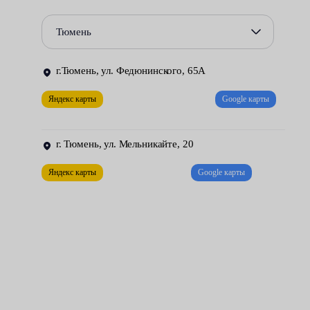
Характерные признаки неисправности — высокий уровень
Тюмень
шума, увеличение расхода горючего, запах гари в салоне,
падение мощности силового агрегата.
г.Тюмень, ул. Федюнинского, 65А
Замену данного элемента вы можете доверить центрам
Яндекс карты
Google карты
обслуживания Fresh Auto. Наши специалисты имеют большой
опыт работ и передовое оборудование, позволяющее
оперативно справиться с задачей.
г. Тюмень, ул. Мельникайте, 20
Яндекс карты
Google карты