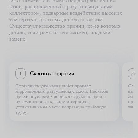
Этот элемент системы отвода отработавших
газов, расположенный сразу за выпускным
коллектором, подвержен воздействию высоких
температур, а потому довольно уязвим.
Существует множество причин, из-за которых
деталь, если ремонт невозможен, подлежит
замене.
Сквозная коррозия
1
2
Остановить уже начавшийся процесс
С те
коррозионного разрушения сложно. Насквозь
высо
проеденную ржавчиной конструкцию проще
жаро
не ремонтировать, а демонтировать,
прог
установив на её место исправную приёмную
заме
трубу.