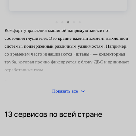
Комфорт управления машиной напрямую зависит от
состояния глушителя. Это крайне важный элемент выхлопной
системы, подверженный различным уязвимостям. Например,
со временем часто изнашиваются «штаны» — коллекторная
труба, которая прочно фиксируется к блоку ДВС и принимает
отработанные газы.
Какие функции выполняет:
Показать все
выводит излишки по выхлопному трапу;
снижает температуру отработанных газов;
13 сервисов по всей стране
отражает вибрации, образуемые при детонации;
своевременно освобождает камеру сгорания.