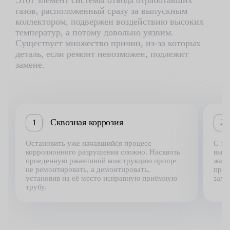
Этот элемент системы отвода отработавших
газов, расположенный сразу за выпускным
коллектором, подвержен воздействию высоких
температур, а потому довольно уязвим.
Существует множество причин, из-за которых
деталь, если ремонт невозможен, подлежит
замене.
Сквозная коррозия
1
2
Остановить уже начавшийся процесс
С те
коррозионного разрушения сложно. Насквозь
высо
проеденную ржавчиной конструкцию проще
жаро
не ремонтировать, а демонтировать,
прог
установив на её место исправную приёмную
заме
трубу.