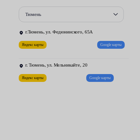
Характерные признаки неисправности — высокий уровень
Тюмень
шума, увеличение расхода горючего, запах гари в салоне,
падение мощности силового агрегата.
г.Тюмень, ул. Федюнинского, 65А
Замену данного элемента вы можете доверить центрам
Яндекс карты
Google карты
обслуживания Fresh Auto. Наши специалисты имеют большой
опыт работ и передовое оборудование, позволяющее
оперативно справиться с задачей.
г. Тюмень, ул. Мельникайте, 20
Яндекс карты
Google карты