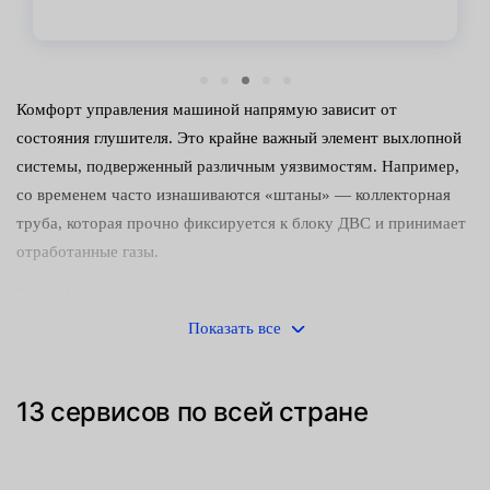
Комфорт управления машиной напрямую зависит от
состояния глушителя. Это крайне важный элемент выхлопной
системы, подверженный различным уязвимостям. Например,
со временем часто изнашиваются «штаны» — коллекторная
труба, которая прочно фиксируется к блоку ДВС и принимает
отработанные газы.
Какие функции выполняет:
Показать все
выводит излишки по выхлопному трапу;
снижает температуру отработанных газов;
13 сервисов по всей стране
отражает вибрации, образуемые при детонации;
своевременно освобождает камеру сгорания.