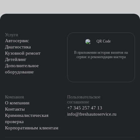
технические жидкости обязаны соответствовать
требованиям производителя техники;
в помещении важно поддерживать чистоту, поскольку
даже незначительные частицы грязи становятся причиной
Услуги
Автосервис
того, что автоматическая коробка передач выходит из
Диагностика
строя.
В приложении история визитов на
Кузовной ремонт
сервис и рекомендации мастера
Детейлинг
В сервисах Fresh Auto замена коробки передач автомат стоит
Дополнительное
от 7500 рублей.
оборудование
Компания
Пользовательское
соглашение
О компании
+7 345 257 47 13
Контакты
info@freshautoservice.ru
Криминалистическая
проверка
Корпоративным клиентам