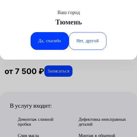
Ваш город
Выберите свой город
Тюмень
Москва
Минеральные Воды
Главная
Услуги
Отзывы
Автосервис
Трансмиссия
Замена АКПП
Kia
Аксай
Ростов-на-Дону
Да, спасибо
Нет, другой
Замена АКПП для Kia в Тюмени
Волгоград
Ставрополь
Воронеж
Тюмень
Краснодар
от 7 500 ₽
Записаться
В услугу входит:
Демонтаж сливной
Дефектовка неисправных
пробки
деталей
Слив масла
Монтаж в обратной