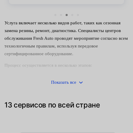
Услуга включает несколько видов работ, таких как сезонная
замена резины, ремонт, диагностика. Специалисты центров
обслуживания Fresh Auto проводят мероприятие согласно всем
технологичным правилам, используя передовое
сертифицированное оборудование.
Процесс осуществляется в несколько этапов:
демонтаж колес с машины;
Показать все
разбортировка — снятие шины с диска и аккуратное
спускание воздуха, чтобы не повредить борта или
13 сервисов по всей стране
вентиль;
очистка рабочих поверхностей — делаем вручную или с
помощью специального аппарата с подачей воды под