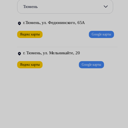
давлением;
Тюмень
установка новой камеры;
г.Тюмень, ул. Федюнинского, 65А
закачка воздуха;
Яндекс карты
Google карты
балансировка;
монтаж.
г. Тюмень, ул. Мельникайте, 20
Выполнение профессионального шиномонтажа уменьшает
Яндекс карты
Google карты
риски несчастных случаев на дороге из-за потери
управляемости. Автомобиль получит хорошее сцепление с
дорогой, стабилизируется расход топлива, увеличится ресурс
покрышек.