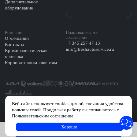
Дополнительное
оборудование
Компания
Пользовательское
соглашение
О компании
+7 345 257 47 13
Контакты
info@freshautoservice.ru
Криминалистическая
проверка
Корпоративным клиентам
©️ 2026 Fresh Auto
Веб-сайт использует cookies для обеспечания удобства
пользователей. Продолжая работу вы соглашаетесь с
Сетевое издание «Первый автомобильный маркетплейс» зарегистрировано
Пользовательским соглашение
Решением Федеральной службы по надзору в сфере связи, информационных
технологий и массовых коммуникаций (Роскомнадзор) № Эл № ФС77-84512 от
29 декабря 2022 г.
Хорошо
Записаться на услугу
Учредитель: Общество с ограниченной ответственностью «МБ-Авто»
Главный редактор: Камышникова Анастасия Игоревна