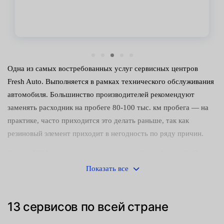
Одна из самых востребованных услуг сервисных центров
Fresh Auto. Выполняется в рамках технического обслуживания
автомобиля. Большинство производителей рекомендуют
заменять расходник на пробеге 80-100 тыс. км пробега — на
практике, часто приходится это делать раньше, так как
резиновый элемент приходит в негодность по ряду причин.
Ремень ГРМ выполняет несколько важнейших функций. Он
соединяет коленвал с распредвалами, синхронизирует работу
Показать все
поршней и клапанов ДВС, проворачивает распределительный
вал с заданной скоростью и т. д. Таким образом, элемент
13 сервисов по всей стране
влияет на работу силового агрегата — обеспечивает точное
совпадение рабочих тактов, открытие и закрытие клапанов.