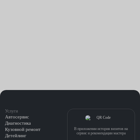
подклинивающий подшипник натяжителя;
течи из-под кожухов привода газораспределения.
Обрыв ремня ГРМ несет в себе опасность для двигателя.
Поэтому специалисты Fresh Auto настоятельно рекомендуют
владельцам машин регулярно следить за состоянием элемента
и своевременно заменять его. Особенно печальными
становятся последствия обрыва на моторах со сложной
конструкцией. В этом случае раскрученный маховиком
коленвал встречается с поршнем, что приводит к загибу
клапанов и повреждению элементов ДВС.
Услуги
Автосервис
Диагностика
В приложении история визитов на
Кузовной ремонт
сервис и рекомендации мастера
Детейлинг