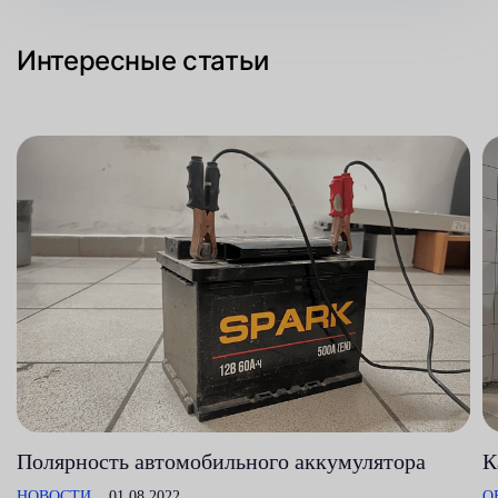
Интересные статьи
Полярность автомобильного аккумулятора
К
НОВОСТИ
01.08.2022
О