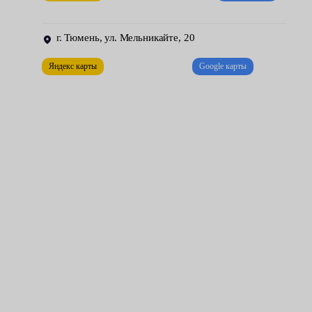
этим обязательно смазав маслом. Также наши мастера могут
проверить маховик на биение, если этого пожелает владелец
г. Тюмень, ул. Мельникайте, 20
автомобиля.
Яндекс карты
Google карты