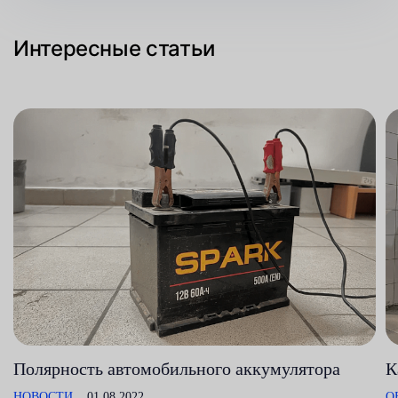
Интересные статьи
Полярность автомобильного аккумулятора
К
НОВОСТИ
01.08.2022
О