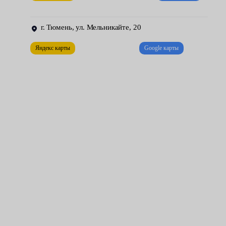
этим обязательно смазав маслом. Также наши мастера могут
проверить маховик на биение, если этого пожелает владелец
г. Тюмень, ул. Мельникайте, 20
автомобиля.
Яндекс карты
Google карты