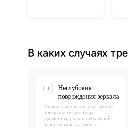
В каких случаях тр
Неглубокие
1
повреждения зеркала
Мелкие нарушения внутренней
поверхности цилиндра
(царапины, риски, небольшой
износ) можно устранить