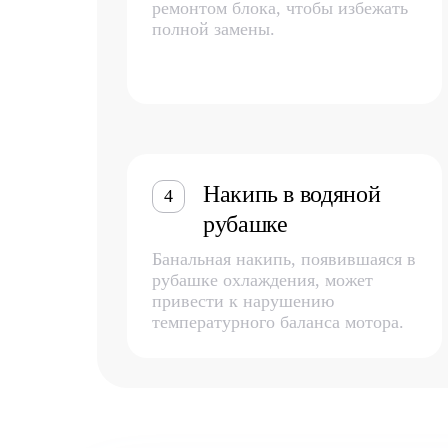
ремонтом блока, чтобы избежать
полной замены.
Накипь в водяной
4
рубашке
Банальная накипь, появившаяся в
рубашке охлаждения, может
привести к нарушению
температурного баланса мотора.