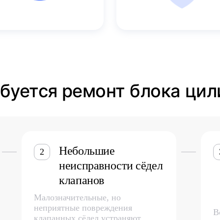
ебуется ремонт блока цил
Небольшие
2
неисправности сёдел
клапанов
Малозначительные, но
неприятные повреждения
В
клапанных сёдел устраняют