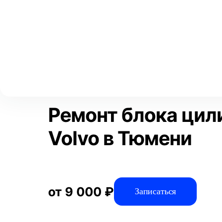
Выберите свой город
Москва
Главная
Услуги
Отзывы
Автосервис
Двигатель
Ре
Аксай
Волгоград
Преимущества
Воронеж
Краснодар
Ремонт блока цил
Volvo в Тюмени
от 9 000 ₽
Записаться