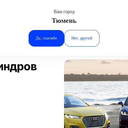
Ваш город
Тюмень
Минеральные Воды
монт блока цилиндров
Volvo
Ростов-на-Дону
Да, спасибо
Нет, другой
Ставрополь
Статьи
Отзывы
Тюмень
индров