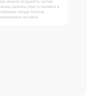
ипа можно устранить путем
амены шпилек или установки в
езьбовые гнезда болтов,
пециальных вставок.