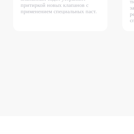
т
притиркой новых клапанов с
з
применением специальных паст.
р
с